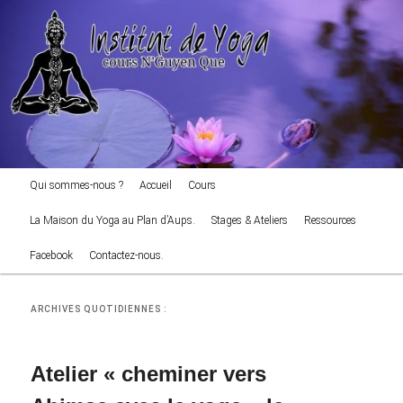
cours NGuyen Que
Aller
Aller
au
au
Reche
contenu
contenu
principal
secondaire
Institut de Yoga
Menu
Qui sommes-nous ?
Accueil
Cours
principal
La Maison du Yoga au Plan d’Aups.
Stages & Ateliers
Ressources
Facebook
Contactez-nous.
ARCHIVES QUOTIDIENNES :
Atelier « cheminer vers