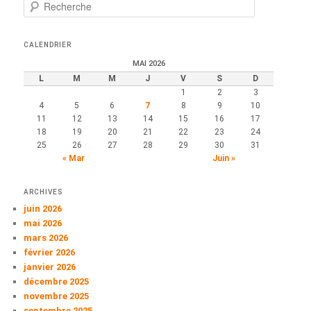
R
e
c
h
CALENDRIER
e
MAI 2026
r
L
M
M
J
V
S
D
c
1
2
3
h
4
5
6
7
8
9
10
e
11
12
13
14
15
16
17
18
19
20
21
22
23
24
25
26
27
28
29
30
31
« Mar
Juin »
ARCHIVES
juin 2026
mai 2026
mars 2026
février 2026
janvier 2026
décembre 2025
novembre 2025
septembre 2025