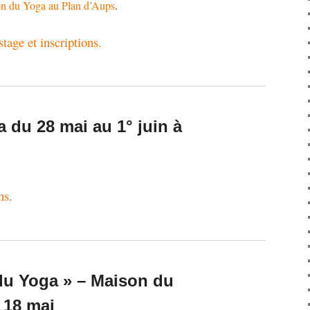
on du Yoga au Plan d’Aups
.
age et inscriptions.
 du 28 mai au 1° juin à
ns.
t du Yoga » – Maison du
 18 mai