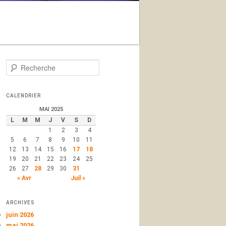
Recherche
R
e
c
h
CALENDRIER
e
MAI 2025
r
L
M
M
J
V
S
D
c
1
2
3
4
h
5
6
7
8
9
10
11
e
12
13
14
15
16
17
18
19
20
21
22
23
24
25
26
27
28
29
30
31
« Avr
Juil »
ARCHIVES
juin 2026
mai 2026