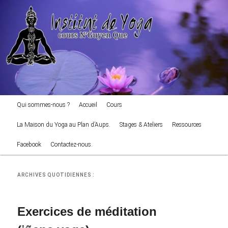
cours NGuyen Que
Aller
Aller
au
au
Reche
contenu
contenu
principal
secondaire
Institut de Yoga
Menu
Qui sommes-nous ?
Accueil
Cours
principal
La Maison du Yoga au Plan d’Aups.
Stages & Ateliers
Ressources
Facebook
Contactez-nous.
ARCHIVES QUOTIDIENNES :
Exercices de méditation