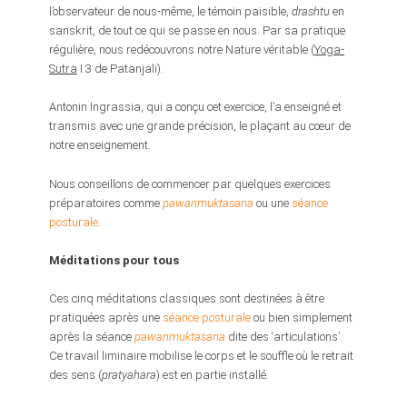
l’observateur de nous-même, le témoin paisible,
drashtu
en
sanskrit, de tout ce qui se passe en nous. Par sa pratique
régulière, nous redécouvrons notre Nature véritable (
Yoga-
Sutra
I.3 de Patanjali).
Antonin Ingrassia, qui a conçu cet exercice, l’a enseigné et
transmis avec une grande précision, le plaçant au cœur de
notre enseignement.
Nous conseillons de commencer par quelques exercices
préparatoires comme
pawanmuktasana
ou une
séance
posturale
.
Méditations pour tous
Ces cinq méditations classiques sont destinées à être
pratiquées après une
séance posturale
ou bien simplement
après la séance
pawanmuktasana
dite des ‘articulations’.
Ce travail liminaire mobilise le corps et le souffle où le retrait
des sens (
pratyahara
) est en partie installé.