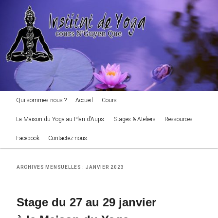
cours NGuyen Que
Aller
Aller
au
au
Reche
contenu
contenu
principal
secondaire
Institut de Yoga
Menu
Qui sommes-nous ?
Accueil
Cours
principal
La Maison du Yoga au Plan d’Aups.
Stages & Ateliers
Ressources
Facebook
Contactez-nous.
ARCHIVES MENSUELLES :
JANVIER 2023
Stage du 27 au 29 janvier