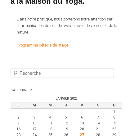
à la Maison du Yoga.
Dans notre pratique, nous porterons notre attention sur
l’harmonisation du souffle avec le réveil des énergies de la
nature.
Programme détaillé du stage
.
R
e
c
h
CALENDRIER
e
JANVIER 2023
r
L
M
M
J
V
S
D
c
1
h
2
3
4
5
6
7
8
e
9
10
11
12
13
14
15
16
17
18
19
20
21
22
23
24
25
26
27
28
29