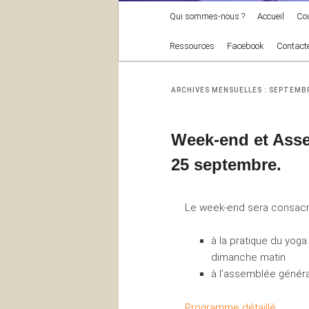
Menu
Qui sommes-nous ?
Accueil
Co
principal
Ressources
Facebook
Contact
ARCHIVES MENSUELLES :
SEPTEMBR
Week-end et Asse
25 septembre.
Le week-end sera consacr
à la pratique du yoga
dimanche matin
à l’assemblée généra
Programme détaillé.