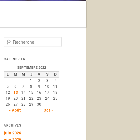
Recherche
R
e
c
h
CALENDRIER
e
SEPTEMBRE 2022
r
L
M
M
J
V
S
D
c
1
2
3
4
h
5
6
7
8
9
10
11
e
12
13
14
15
16
17
18
19
20
21
22
23
24
25
26
27
28
29
30
« Août
Oct »
ARCHIVES
juin 2026
mai 2026