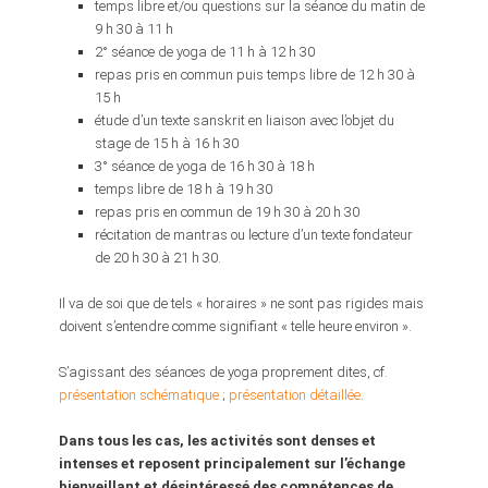
temps libre et/ou questions sur la séance du matin de
9 h 30 à 11 h
2° séance de yoga de 11 h à 12 h 30
repas pris en commun puis temps libre de 12 h 30 à
15 h
étude d’un texte sanskrit en liaison avec l’objet du
stage de 15 h à 16 h 30
3° séance de yoga de 16 h 30 à 18 h
temps libre de 18 h à 19 h 30
repas pris en commun de 19 h 30 à 20 h 30
récitation de mantras ou lecture d’un texte fondateur
de 20 h 30 à 21 h 30.
Il va de soi que de tels « horaires » ne sont pas rigides mais
doivent s’entendre comme signifiant « telle heure environ ».
S’agissant des séances de yoga proprement dites, cf.
présentation schématique
;
présentation détaillée
.
Dans tous les cas, les activités sont denses et
intenses et reposent principalement sur l’échange
bienveillant et désintéressé des compétences de