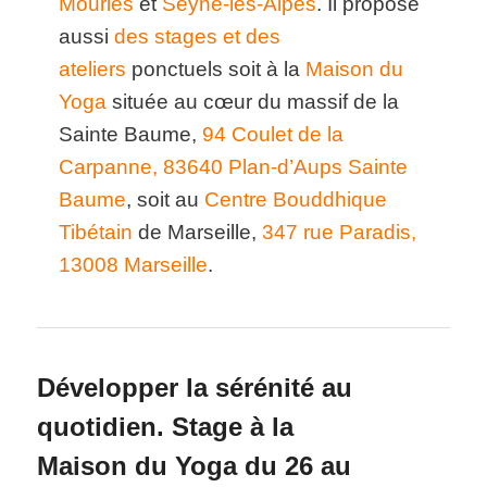
Mouriès
et
Seyne-les-Alpes
. Il propose
aussi
des stages et des
ateliers
ponctuels soit à la
Maison du
Yoga
située au cœur du massif de la
Sainte Baume,
94 Coulet de la
Carpanne, 83640 Plan-d’Aups Sainte
Baume
, soit au
Centre Bouddhique
Tibétain
de Marseille,
347 rue Paradis,
13008 Marseille
.
Développer la sérénité au
quotidien. Stage à la
Maison du Yoga du 26 au