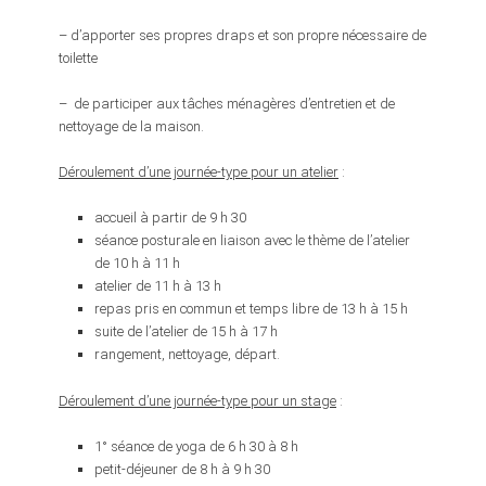
– d’apporter ses propres draps et son propre nécessaire de
toilette
– de participer aux tâches ménagères d’entretien et de
nettoyage de la maison.
Déroulement d’une journée-type pour un atelier
:
accueil à partir de 9 h 30
séance posturale en liaison avec le thème de l’atelier
de 10 h à 11 h
atelier de 11 h à 13 h
repas pris en commun et temps libre de 13 h à 15 h
suite de l’atelier de 15 h à 17 h
rangement, nettoyage, départ.
Déroulement d’une journée-type pour un stage
:
1° séance de yoga de 6 h 30 à 8 h
petit-déjeuner de 8 h à 9 h 30