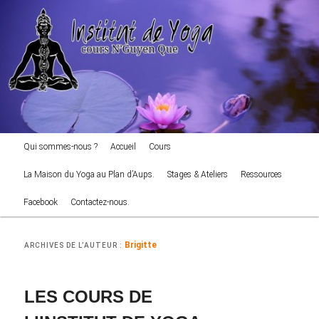
cours NGuyen Que
Aller
Aller
au
au
Reche
contenu
contenu
principal
secondaire
Institut de Yoga
Menu
Qui sommes-nous ?
Accueil
Cours
principal
La Maison du Yoga au Plan d’Aups.
Stages & Ateliers
Ressources
Facebook
Contactez-nous.
Brigitte
ARCHIVES DE L’AUTEUR :
LES COURS DE