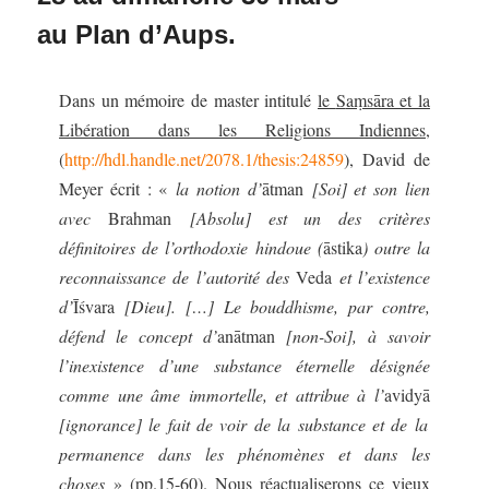
au Plan d’Aups.
Dans un mémoire de master intitulé
le
S
aṃsāra et la
L
ibération dans les
R
eligions
I
ndiennes
,
(
http://hdl.handle.net/2078.1/thesis:24859
),
David de
Meyer écrit :
«
l
a notion d’
ātman
[Soi]
et son lien
avec
B
rahman
[Absolu]
est
un des critères
définitoires de l’orthodoxie hindoue (
āstika
) outre la
reconnaissance de l’autorité des
Veda
et l’existence
d’
Īśvara
[Dieu]
. […] Le bouddhisme, par contre,
défend le concept d’
anātman
[non-Soi]
, à savoir
l’inexistence d’une substance éternelle désignée
comme une âme immortelle, et attribue à l’
avidyā
[ignorance] le
fait de voir de la substance et de la
permanence dans les phénomènes et dans les
choses
»
(pp.15-60). Nous réactualiserons ce vieux