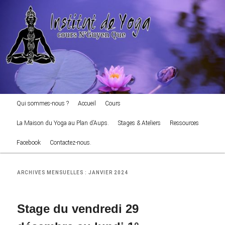
cours NGuyen Que
Aller
Aller
au
au
Reche
contenu
contenu
principal
secondaire
Institut de Yoga
Menu
Qui sommes-nous ?
Accueil
Cours
principal
La Maison du Yoga au Plan d’Aups.
Stages & Ateliers
Ressources
Facebook
Contactez-nous.
ARCHIVES MENSUELLES :
JANVIER 2024
Stage du vendredi 29