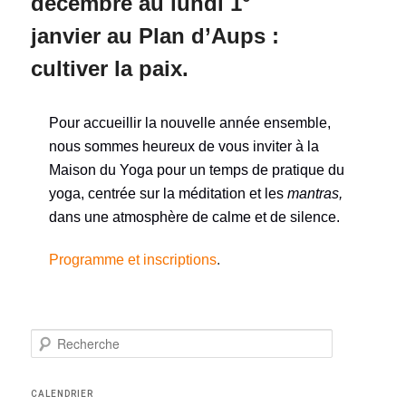
décembre au lundi 1°
janvier au Plan d’Aups :
cultiver la paix.
P
our accueillir la nouvelle année ensemble,
nous sommes heureux de vous inviter à la
Maison du Yoga pour un temps de pratique
du
yoga, centrée sur la
méditation et
les
mantras,
dans une atmosphère de calme et de silence.
Programme et inscriptions
.
R
e
c
h
CALENDRIER