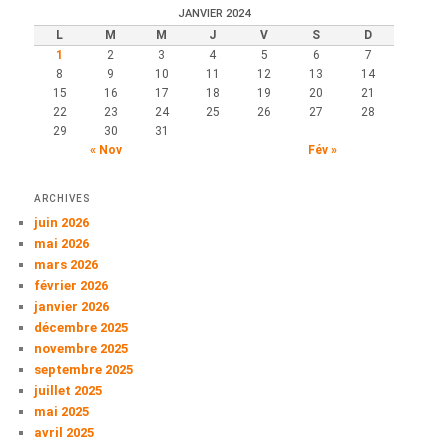
e
JANVIER 2024
r
L
M
M
J
V
S
D
c
1
2
3
4
5
6
7
h
8
9
10
11
12
13
14
e
15
16
17
18
19
20
21
22
23
24
25
26
27
28
29
30
31
« Nov
Fév »
ARCHIVES
juin 2026
mai 2026
mars 2026
février 2026
janvier 2026
décembre 2025
novembre 2025
septembre 2025
juillet 2025
mai 2025
avril 2025