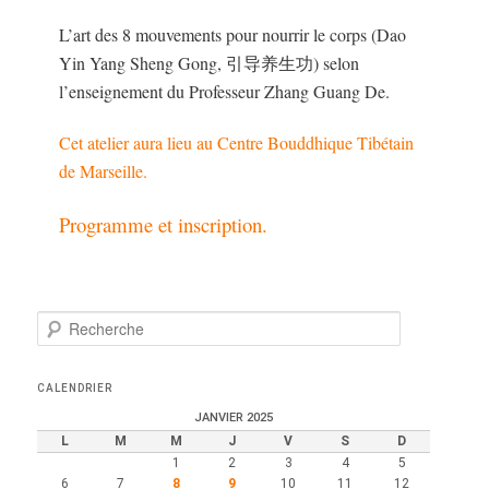
L’art des 8 mouvements pour nourrir le corps (Dao
Yin Yang Sheng Gong, 引导养生功) selon
l’enseignement du Professeur Zhang Guang De.
Cet atelier aura lieu au Centre Bouddhique Tibétain
de Marseille.
Programme et inscription.
R
e
c
h
CALENDRIER
e
JANVIER 2025
r
L
M
M
J
V
S
D
c
1
2
3
4
5
h
6
7
8
9
10
11
12
e