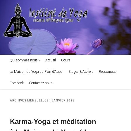
cours NGuyen Que
Aller
Aller
au
au
Reche
contenu
contenu
principal
secondaire
Institut de Yoga
Menu
Qui sommes-nous ?
Accueil
Cours
principal
La Maison du Yoga au Plan d’Aups.
Stages & Ateliers
Ressources
Facebook
Contactez-nous.
ARCHIVES MENSUELLES :
JANVIER 2025
Karma-Yoga et méditation