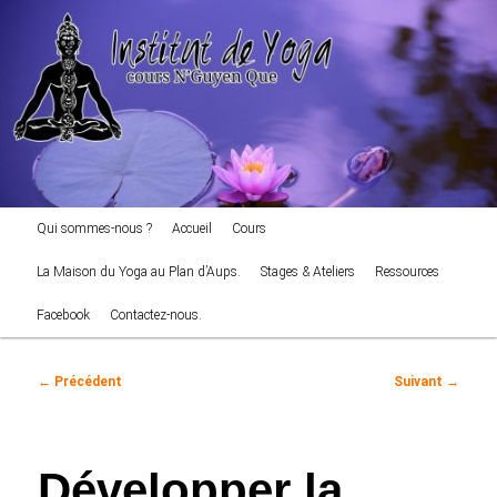
cours NGuyen Que
Aller
au
Reche
contenu
principal
Institut de Yoga
Menu
Qui sommes-nous ?
Accueil
Cours
principal
La Maison du Yoga au Plan d’Aups.
Stages & Ateliers
Ressources
Facebook
Contactez-nous.
Navigation
←
Précédent
Suivant
→
des
articles
Développer la