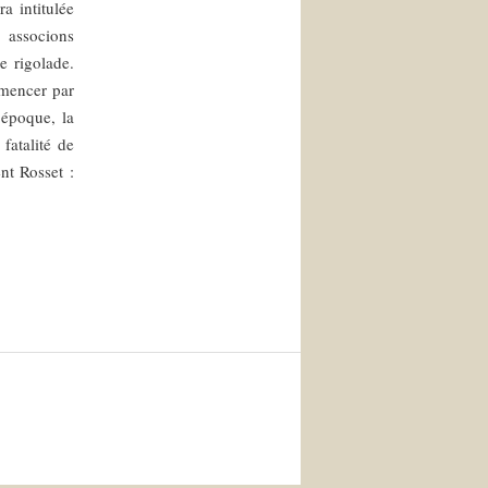
a intitulée
 associons
e rigolade.
mmencer par
 époque, la
fatalité de
nt Rosset :