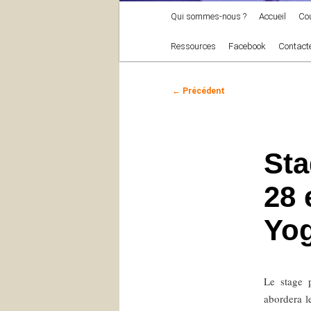
Menu
Qui sommes-nous ?
Accueil
Co
principal
Ressources
Facebook
Contact
Navigation
←
Précédent
des
articles
Sta
28 
Yog
Le stage p
abordera l