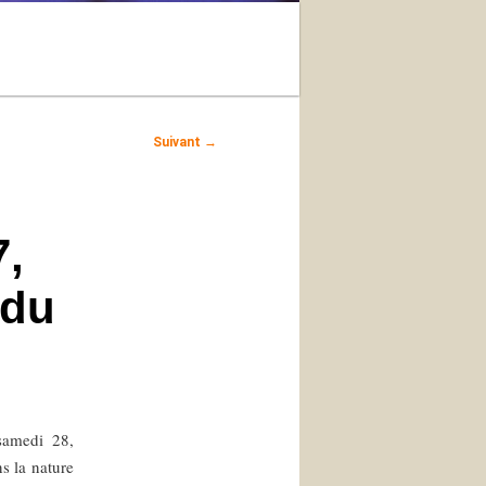
Recherche
Suivant
→
7,
 du
 samedi 28,
s la nature