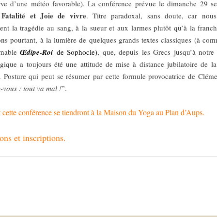
rve d’une météo favorable). La conférence prévue le dimanche 29 ser
 Fatalité et Joie de vivre
. Titre paradoxal, sans doute, car nous
nt la tragédie au sang, à la sueur et aux larmes plutôt qu’à la franch
ns pourtant, à la lumière de quelques grands textes classiques (à co
urnable
Œdipe-Roi
de Sophocle)
, que, depuis les Grecs jusqu’à notre
agique a toujours été une attitude de mise à distance jubilatoire de la 
e. Posture qui peut se résumer par cette formule provocatrice de Cléme
-vous : tout va mal !
”.
t cette conférence se tiendront à la Maison du Yoga au Plan d’Aups.
ons et inscriptions.