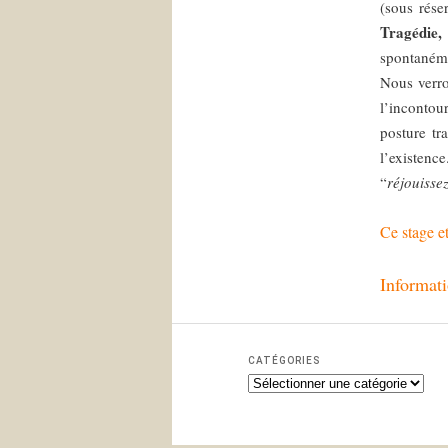
(sous rése
Tragédie,
spontanéme
Nous verro
l’inconto
posture tr
l’existenc
“
réjouissez
Ce stage e
Informati
CATÉGORIES
C
a
t
é