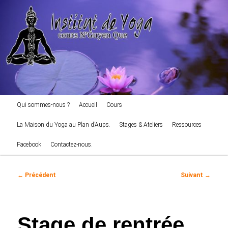
cours NGuyen Que
Aller
au
Reche
contenu
principal
Institut de Yoga
Menu
Qui sommes-nous ?
Accueil
Cours
principal
La Maison du Yoga au Plan d’Aups.
Stages & Ateliers
Ressources
Facebook
Contactez-nous.
Navigation
←
Précédent
Suivant
→
des
articles
Stage de rentrée