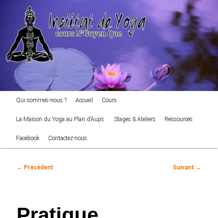
cours NGuyen Que
Aller
au
Reche
contenu
principal
Institut de Yoga
Menu
Qui sommes-nous ?
Accueil
Cours
principal
La Maison du Yoga au Plan d’Aups.
Stages & Ateliers
Ressources
Facebook
Contactez-nous.
Navigation
←
Précédent
Suivant
→
des
articles
Pratique