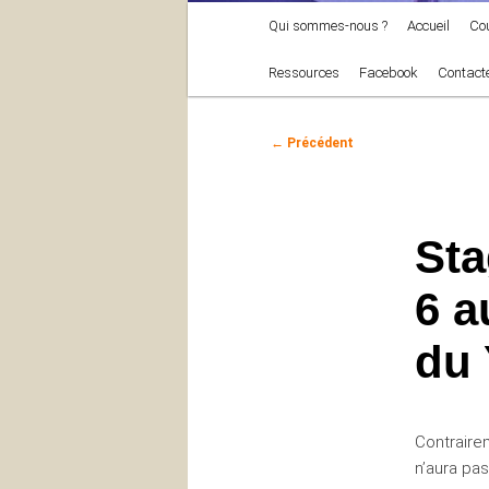
Menu
Qui sommes-nous ?
Accueil
Co
principal
Ressources
Facebook
Contact
Navigation
←
Précédent
des
articles
Sta
6 a
du 
Contrairem
n’aura pas