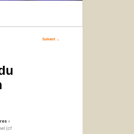
Recherche
Suivant
→
 du
n
ures
»
el (cf.