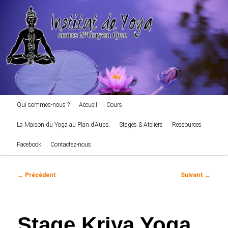
cours NGuyen Que
Aller
au
Reche
contenu
principal
Institut de Yoga
Menu
Qui sommes-nous ?
Accueil
Cours
principal
La Maison du Yoga au Plan d’Aups.
Stages & Ateliers
Ressources
Facebook
Contactez-nous.
Navigation
←
Précédent
Suivant
→
des
articles
Stage Kriya Yoga