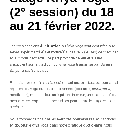
(2° session) du 18
au 21 février 2022.
Les trois sessions
d’initiation
au
kriya-yoga
sont destinées aux
élèves expérimenté(e)s et motivé(e)s, désireux (-euses) de cheminer
en eux pour découvrir une part profonde de leur être. Elles
s’appuient sur la tradition du
kriya-yoga
transmise par Swami
Satyananda Saraswati.
Elles s’adressent à ceux (celles) qui ont une pratique personnelle et
régulière du yoga sur plusieurs années (postures,
pranayama
,
méditation), mais surtout un équilibre intérieur, une tranquillité du
mental et de l’esprit, indispensables pour suivre le stage en toute
sérénité.
Nous commencerons par les exercices préliminaires, et inscrirons
en douceur le
kriya-yoga
dans notre pratique quotidienne. Nous