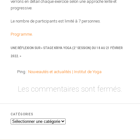
verrons en détail chaque exercice selon une approche lente et
progressive.
Le nombre de participants est limité à 7 personnes.
Programme
.
UNE RÉFLEXION SUR «
STAGE KRIYA YOGA (2° SESSION) DU 18 AU 21 FÉVRIER
2022.
»
Ping :
Nouveautés et actualités | Institut de Yoga
Les commentaires sont fermés.
CATÉGORIES
C
a
t
é