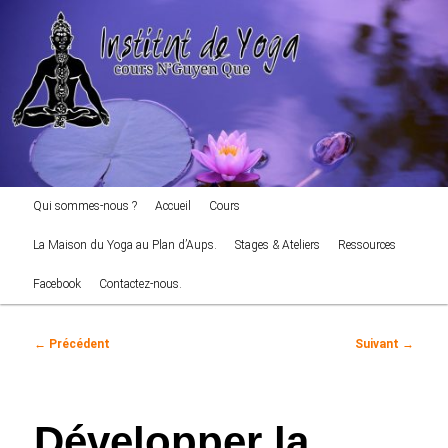
cours NGuyen Que
Aller
au
Reche
contenu
principal
Institut de Yoga
Menu
Qui sommes-nous ?
Accueil
Cours
principal
La Maison du Yoga au Plan d’Aups.
Stages & Ateliers
Ressources
Facebook
Contactez-nous.
Navigation
←
Précédent
Suivant
→
des
articles
Développer la