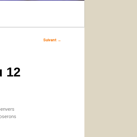
Recherche
Suivant
→
u 12
 envers
poserons