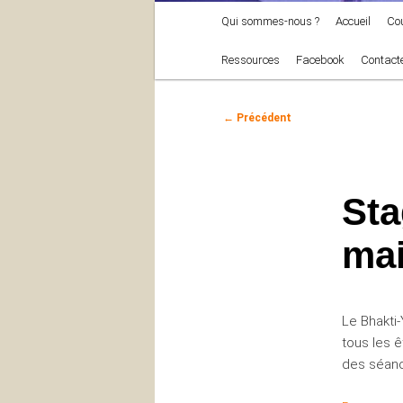
Menu
Qui sommes-nous ?
Accueil
Co
principal
Ressources
Facebook
Contact
Navigation
←
Précédent
des
articles
Sta
mai
Le Bhakti
tous les 
des séanc