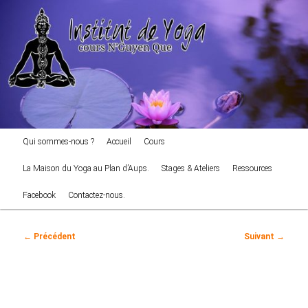
cours NGuyen Que
Aller
au
Reche
contenu
principal
Institut de Yoga
Menu
Qui sommes-nous ?
Accueil
Cours
principal
La Maison du Yoga au Plan d’Aups.
Stages & Ateliers
Ressources
Facebook
Contactez-nous.
Navigation
←
Précédent
Suivant
→
des
articles