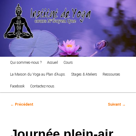
cours NGuyen Que
Aller
au
Reche
contenu
principal
Institut de Yoga
Menu
Qui sommes-nous ?
Accueil
Cours
principal
La Maison du Yoga au Plan d’Aups.
Stages & Ateliers
Ressources
Facebook
Contactez-nous.
Navigation
←
Précédent
Suivant
→
des
articles
Journée plein-air