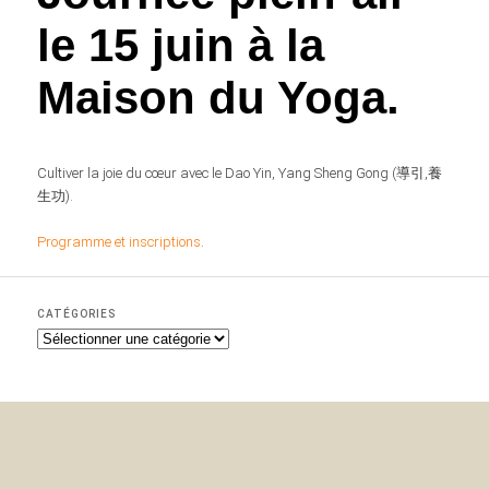
le 15 juin à la
Maison du Yoga.
Cultiver la joie du cœur avec le Dao Yin, Yang Sheng Gong (導引,養
生功).
Programme et inscriptions
.
CATÉGORIES
C
a
t
é
g
o
r
i