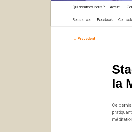
Menu
Qui sommes-nous ?
Accueil
Co
principal
Ressources
Facebook
Contact
Navigation
←
Précédent
des
articles
Sta
la 
Ce dernie
pratiquant
méditatio