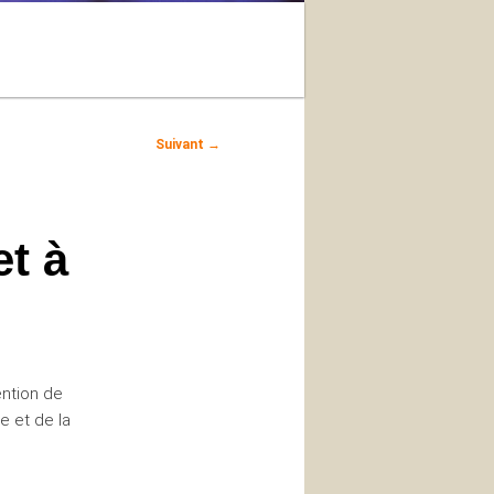
Recherche
Suivant
→
et à
ention de
e et de la