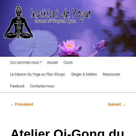
cours NGuyen Que
Aller
au
Reche
contenu
principal
Institut de Yoga
Menu
Qui sommes-nous ?
Accueil
Cours
principal
La Maison du Yoga au Plan d’Aups.
Stages & Ateliers
Ressources
Facebook
Contactez-nous.
Navigation
←
Précédent
Suivant
→
des
articles
Atelier Qi-Gong du