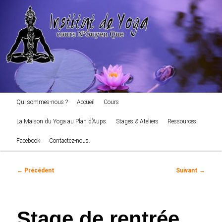
cours NGuyen Que
Aller
au
Reche
contenu
principal
Institut de Yoga
Menu
Qui sommes-nous ?
Accueil
Cours
principal
La Maison du Yoga au Plan d’Aups.
Stages & Ateliers
Ressources
Facebook
Contactez-nous.
Navigation
←
Précédent
Suivant
→
des
articles
Stage de rentrée