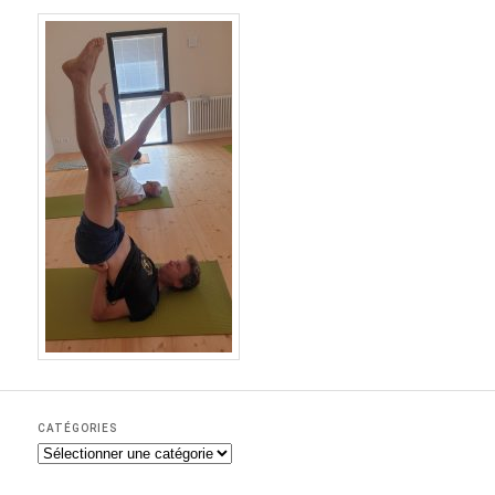
CATÉGORIES
C
a