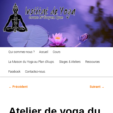
cours NGuyen Que
Aller
au
Reche
contenu
principal
Institut de Yoga
Menu
Qui sommes-nous ?
Accueil
Cours
principal
La Maison du Yoga au Plan d’Aups.
Stages & Ateliers
Ressources
Facebook
Contactez-nous.
Navigation
←
Précédent
Suivant
→
des
articles
Atelier de yoga du